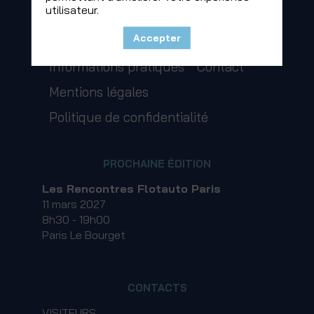
utilisateur.
LIENS RAPIDES
Accepter
Visiter
Exposer
Programme
Informations pratiques
Contact
Mentions légales
Politique de confidentialité
PROCHAINE ÉDITION
Les Rencontres Flotauto Paris
11 mars 2027
8h30 - 19h00
Paris Le Bourget
CONTACTS
VISITEURS