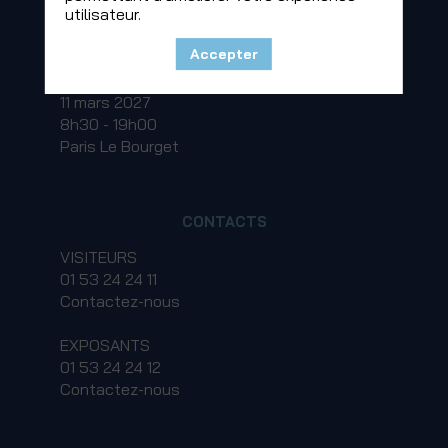
utilisateur.
PROCHAINE ÉDITION
Accepter
Les Rencontres Flotauto Paris
11 mars 2027
8h30 - 19h00
Paris Le Bourget
CONTACTS
VISITEURS
01 53 24 24 11
Contactez-nous
EXPOSANTS
01 53 24 24 12
Contactez-nous