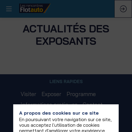
ACTUALITÉS DES
EXPOSANTS
LIENS RAPIDES
Visiter
Exposer
Programme
Informations pratiques
Contact
A propos des cookies sur ce site
Mentions légales
En poursuivant votre navigation sur ce site,
vous acceptez l'utilisation de cookies
Politique de confidentialité
permettant d'améliorer votre expérience