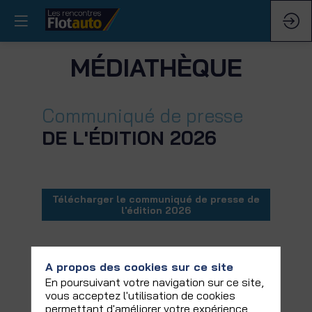
MÉDIATHÈQUE
Communiqué de presse
DE L'ÉDITION 2026
Télécharger le communiqué de presse de
l'édition 2026
Articles de l'édition du 12 mars 2026 à
Paris Le Bourget
A propos des cookies sur ce site
En poursuivant votre navigation sur ce site,
Rencontres Flotauto Paris 2026 : le véhicule
vous acceptez l'utilisation de cookies
électrique en majesté
permettant d'améliorer votre expérience